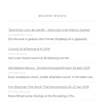
RECENT POSTS
‘Stemmen voor de Aarde’ – Interview met Manon Danker
1st September 2019
Dit interview is gedaan door Femke Wijdekop en is geplaatst …
Council of all beings 8-6-2019
12th June 2019
Het is een ritueel waarin je de beleving van het …
Werkplaats Natuur- Omgevingsopstellingen 26 april 2019
27th April 2019
Deze werkplaats stond, zonder afspraken vooraf, in het teken van …
Fire Sharings The Work That Reconnects 25-27 jan 2019
5th February 2019
Maria filmed some sharings at the fire during a The …